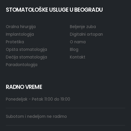
STOMATOLOŠKE USLUGE U BEOGRADU
Oralna hirurgija
Beljenje zuba
Implantologija
Digitalni ortopan
Protetika
O nama
Opšta stomatologija
Blog
Dečija stomatologija
Kontakt
Paradontologija
RADNO VREME
Ponedeljak - Petak 11:00 do 19:00
Subotom i nedeljom ne radimo