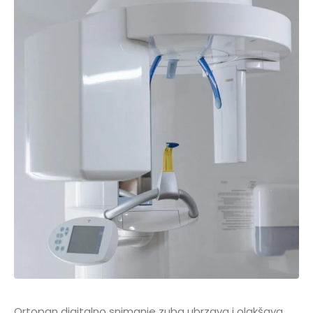
Ortopan digitalno snimanje zuba ubrzava i olakšava