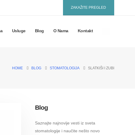
ZAKAŽITE PREGLED
na
Usluge
Blog
O Nama
Kontakt
HOME
BLOG
STOMATOLOGIJA
SLATKIŠI I ZUBI
Blog
Saznajte najnovije vesti iz sveta
stomatologije i naučite nešto novo