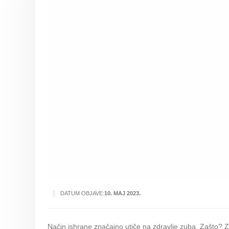
DATUM OBJAVE:
10. МАЈ 2023.
Način ishrane značajno utiče na zdravlje zuba. Zašto? Z