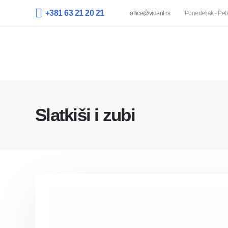
+381 63 21 20 21
office@vident.rs
Ponedeljak - Pet
Slatkiši i zubi